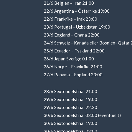
21/6 Belgien – Iran 21:00
22/6 Argentina – Österrike 19:00
22/6 Frankrike – Irak 23:00
23/6 Portugal – Uzbekistan 19:00
23/6 England – Ghana 22:00
24/6 Schweiz – Kanada eller Bosnien- Qatar 
25/6 Ecuador – Tyskland 22:00
26/6 Japan Sverige 01:00
26/6 Norge – Frankrike 21:00
27/6 Panama – England 23:00
28/6 Sextondelsfinal 21:00
29/6 Sextondelsfinal 19:00
29/6 Sextondelsfinal 22:30
30/6 Sextondelsfinal 03:00 (eventuellt)
30/6 Sextondelsfinal 19:00
30/6 Sextondelsfinal 23:00