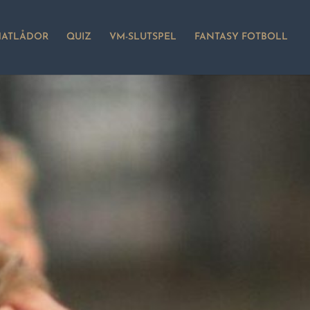
ATLÅDOR
QUIZ
VM-SLUTSPEL
FANTASY FOTBOLL