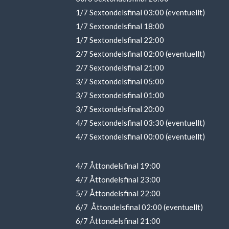
1/7 Sextondelsfinal 03:00 (eventuellt)
1/7 Sextondelsfinal 18:00
1/7 Sextondelsfinal 22:00
2/7 Sextondelsfinal 02:00 (eventuellt)
2/7 Sextondelsfinal 21:00
3/7 Sextondelsfinal 05:00
3/7 Sextondelsfinal 01:00
3/7 Sextondelsfinal 20:00
4/7 Sextondelsfinal 03:30 (eventuellt)
4/7 Sextondelsfinal 00:00 (eventuellt)
4/7 Åttondelsfinal 19:00
4/7 Åttondelsfinal 23:00
5/7 Åttondelsfinal 22:00
6/7
Åttondelsfinal 02:00 (eventuellt)
6/7 Åttondelsfinal 21:00