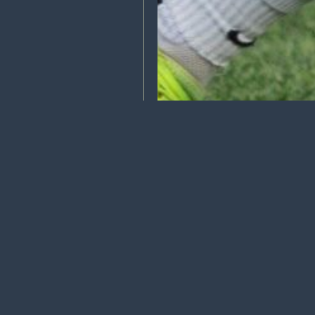
LESTAN
ULLEVI
hegatan 5-7
Skånegatan 1
 01 Göteborg
411 40 Göteborg
estan@glennsportsbar.se
jennifer@glennsportsbar.se